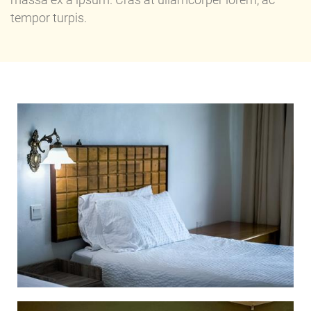
massa ex a ipsum. Cras at ullamcorper lorem, ac
tempor turpis.