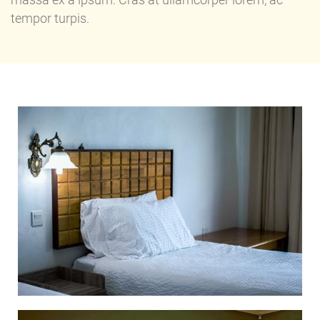
massa ex a ipsum. Cras at ullamcorper lorem, ac
tempor turpis.