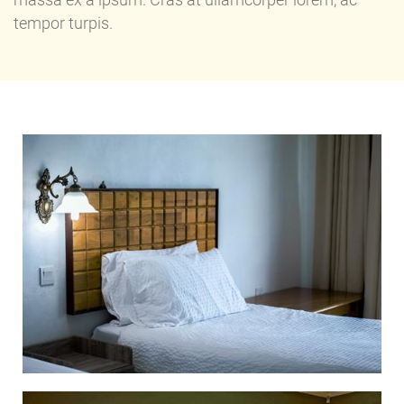
massa ex a ipsum. Cras at ullamcorper lorem, ac
tempor turpis.