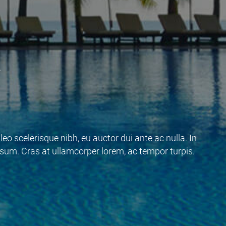
r
eo scelerisque nibh, eu auctor dui ante ac nulla. In
um. Cras at ullamcorper lorem, ac tempor turpis.