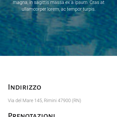
magna, in sagittis massa ex a ipsum. Cras at
ullamcorper lorem, ac tempor turpis.
Indirizzo
Via del Mare 145, Rimini 47900 (RN)
Prenotazioni