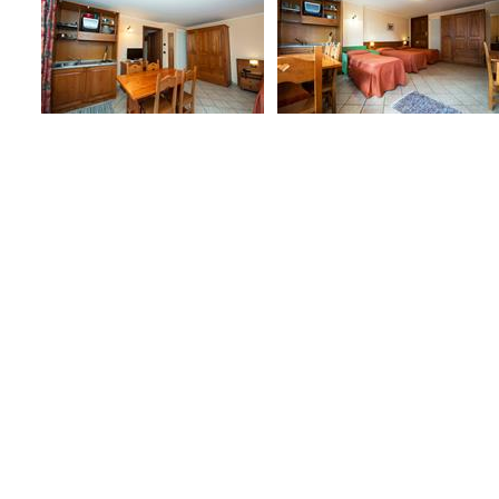
NOU
Maintenant que vous avez virtuellem
VO
Conf