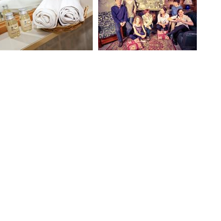
NCES
 vous apprécierez notre hospitalité.
TÉS
ligne