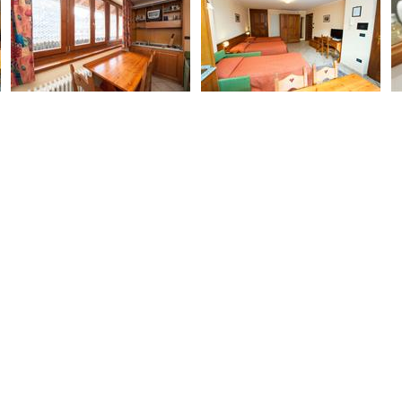
S VOUS ATTENDONS POUR VOS VACA
ent visité notre établissement, venez nous rendre visite et
IR LES DISPONIBILI
irmation immédiate avec notre système de réservation en 