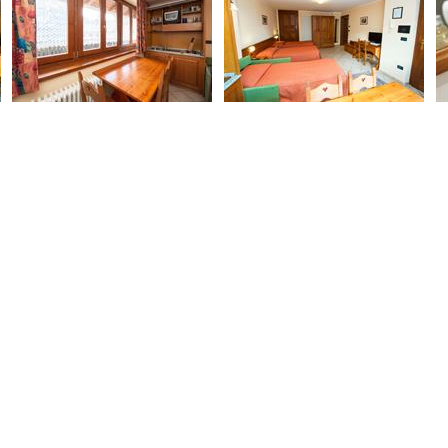
TI ASPETTIAMO PER LA TUA VACANZA
irtualmente la nostra struttura, vieni a trovarci e apprezzera
ERIFICA DISPONIBILIT
onferma immediata con il nostro sistema di booking on-li