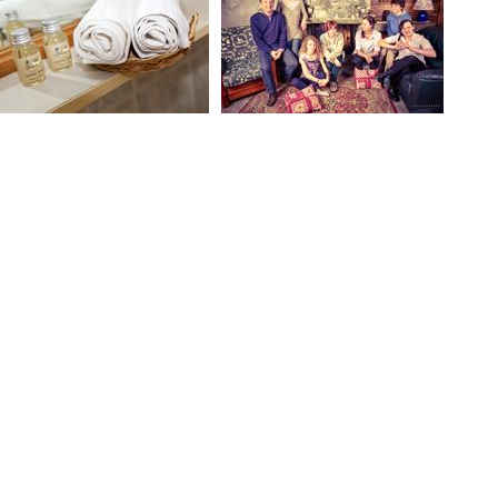
i la nostra ospitalità.
A'
ne