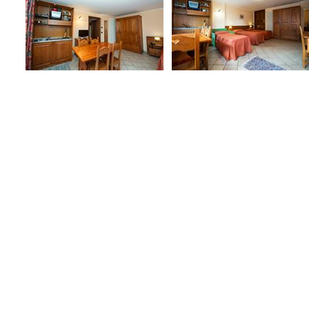
Ora che hai visitato v
V
C